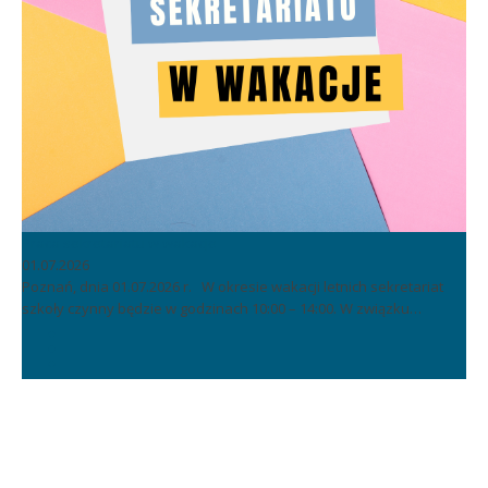
Praca sekretariatu w wakacje
01.07.2026
Poznań, dnia 01.07.2026 r. W okresie wakacji letnich sekretariat
szkoły czynny będzie w godzinach 10:00 – 14:00. W związku…