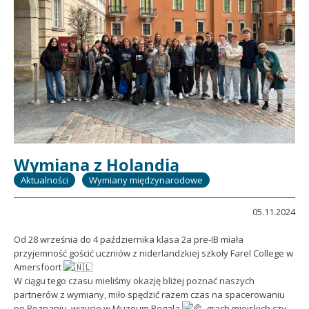
Wymiana z Holandią
Aktualności
Wymiany międzynarodowe
05.11.2024
Od 28 września do 4 października klasa 2a pre-IB miała
przyjemność gościć uczniów z niderlandzkiej szkoły Farel College w
Amersfoort
W ciągu tego czasu mieliśmy okazję bliżej poznać naszych
partnerów z wymiany, miło spędzić razem czas na spacerowaniu
po Poznaniu, wizycie w Muzeum Rogala
, grach miejskich czy