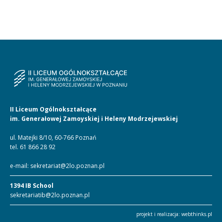
II Liceum Ogólnokształcące
im. Generałowej Zamoyskiej i Heleny Modrzejewskiej
ul. Matejki 8/10, 60-766 Poznań
tel.
61 866 28 92
e-mail:
sekretariat@2lo.poznan.pl
1394 IB School
sekretariatib@2lo.poznan.pl
projekt i realizacja:
webthinks.pl